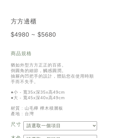
方方邊櫃
$4980 ~ $5680
商品規格
猶如外型方方正正的百搭。
倒圓角的細節，觸感圓潤。
抽屜內凹把手的設計，體貼您在使用時順
手而不失手。
●小 - 寬35x深35x高49cm
●大 - 寬45x深40x高49cm
材質 : 山毛櫸 樺木積層板
產地 : 台灣
尺寸
木色