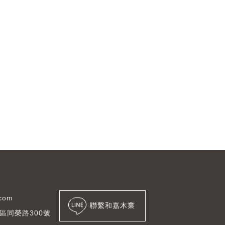
.com
聯繫和嘉木業
區同榮路300號