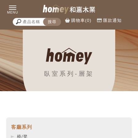
購物車(0)
匯款通知
臥室系列-層架
客廳系列
椅/凳