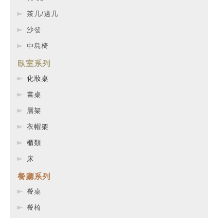
茶几/邊几
沙發
中島椅
臥室系列
化妝桌
書桌
層架
衣帽架
櫃類
床
餐廳系列
餐桌
餐椅