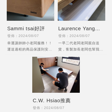
Sammi tsai好評
Laurence Yang好
評
發佈：2024/08/07
發佈：2024/08/07
幸運讓帥帥小老闆服務！！
一早二代老闆老闆親自送
運送過程的商品保護到安裝
貨，客製加長老闆也幫我特
完畢，很貼心很棒！
殊加固，商品品質很好（還
沒啟用所以不拆封）
C.W. Hsiao推薦
發佈：2024/08/07